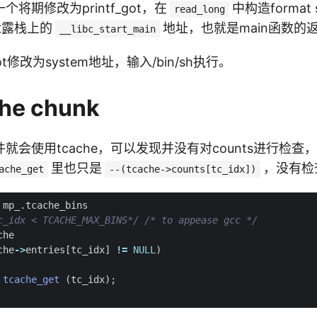
将期修改为printf_got，在
中构造format s
read_long
y，泄露栈上的
地址，也就是main函数的
__libc_start_main
got修改为system地址，输入/bin/sh执行。
he chunk
就会使用tcache，可以发现并没有对counts进行检查
里也只是
，没有检
ache_get
--(tcache->counts[tc_idx])
mp_
.
tcache_bins
c_idx < TCACHE_MAX_BINS*/
/* to appease gcc */
che
che
->
entries
[
tc_idx
]
!=
NULL
)
tcache_get
(
tc_idx
);