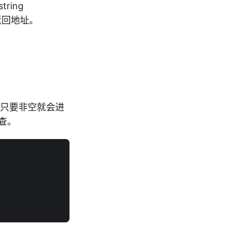
tring
返回地址。
，只要非空就会进
查。