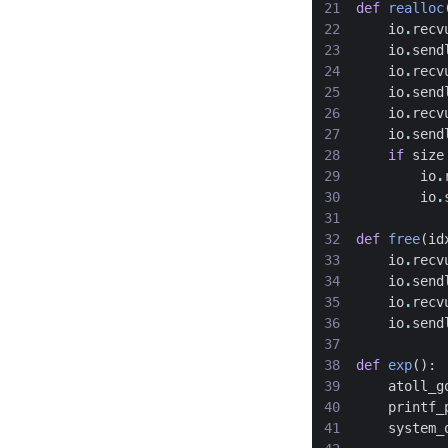
def
realloc
io
.
recv
io
.
send
io
.
recv
io
.
send
io
.
recv
io
.
send
if
size
io
.
io
.
def
free
(
id
io
.
recv
io
.
send
io
.
recv
io
.
send
def
exp
():
atoll_g
printf_
system_