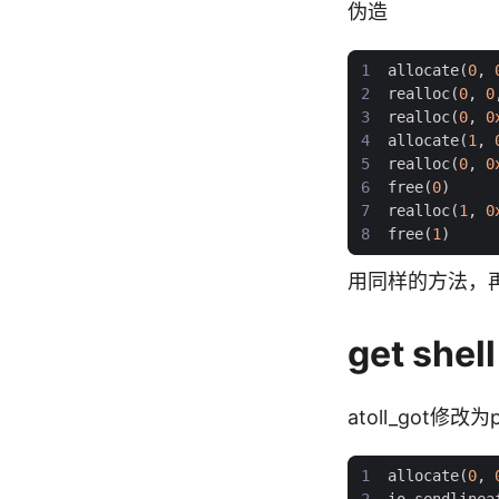
伪造
allocate
(
0
,
realloc
(
0
,
0
realloc
(
0
,
0
allocate
(
1
,
realloc
(
0
,
0
free
(
0
)
realloc
(
1
,
0
free
(
1
)
用同样的方法，
get shell
atoll_got修改为pr
allocate
(
0
,