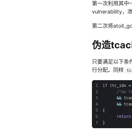
第一次利用其中一个
vulnerabilit
第二次将atoll_
伪造tcac
只要满足以下条件
行分配。同样
tc
if
(
tc_idx
<
/*&& t
&&
tca
&&
tca
{
return
}