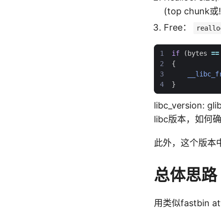
(top chunk或!
Free：
reallo
if
(
bytes
==
{
__libc_f
}
libc_version: 
libc版本，如何
此外，这个版本中出现
总体思路
用类似fastbin 