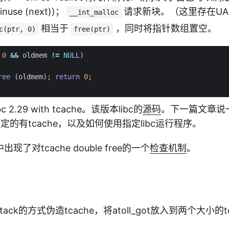
inuse (next))；
请求新块。（这里存在UAF
__int_malloc
相当于
，同时将指针数组置空。
c(ptr, 0)
free(ptr)
0
&&
oldmem
!=
NULL
)
ree
(
oldmem
);
return
0
;
glibc 2.29 with tcache。该版本libc的
源码
。下一篇文章说
确定的有tcache，以及如何使用指定libc运行程序。
了对tcache double free的一个
检查机制
。
attack的方式伪造tcache，将atoll_got放入到两个大小的