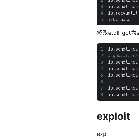
io
.
sendlinea
io
.
sendlinea
io
.
recvuntil
libc_base
=
修改atoll_got为s
io
.
sendlinea
# gdb.attach
io
.
sendlinea
io
.
sendlinea
io
.
sendlinea
io
.
sendlinea
io
.
sendlinea
exploit
exp