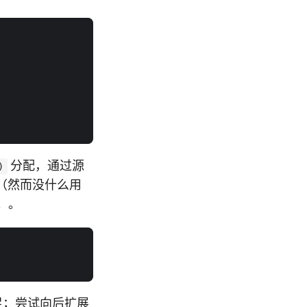
分配，通过源
)
low（然而没什么用
。。
以满足；尝试向后扩展