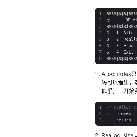
Alloc: in
码可以看出，
似乎，一开始
/* realloc o
if
(
oldmem
=
return
_
Realloc: