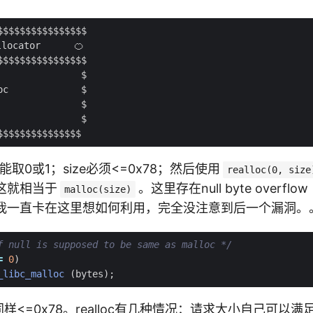
dex只能取0或1；size必须<=0x78；然后使用
realloc(0, size
这就相当于
。这里存在null byte overf
malloc(size)
我一直卡在这里想如何利用，完全没注意到后一个漏洞。
f null is supposed to be same as malloc */
=
0
)
_libc_malloc
(
bytes
);
 size同样<=0x78。realloc有几种情况：请求大小自己可